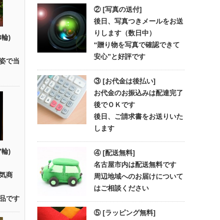
② [写真の送付]
後日、写真つきメールをお送
りします（数日中）
3輪)
“贈り物を写真で確認できて
安心”と好評です
姿で当
③ [お代金は後払い]
お代金のお振込みは配達完了
後でＯＫです
後日、ご請求書をお送りいた
します
7輪)
④ [配送無料]
名古屋市内は配送無料です
気商
周辺地域へのお届けについて
はご相談ください
品です
⑤ [ラッピング無料]