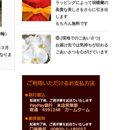
ラッピングによって胡蝶蘭の
高貴な美しさをさらに引き出
します
もちろん無料です
4輪）
⑥ [現地でのごあいさつ]
お届け先では気持ちが伝わる
年３月
ごあいさつを心がけています
なりま