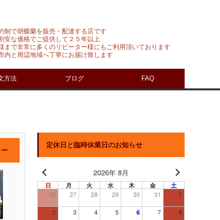
約制で胡蝶蘭を販売・配達する店です
割安な価格でご提供して２５年以上
様まで非常に多くのリピーター様にもご利用頂いております
市内と周辺地域へ丁寧にお届け致します
文方法
ブログ
FAQ
定休日と臨時休業日のお知らせ
ュー
2026年 8月
日
月
火
水
木
金
土
26
27
28
29
30
31
1
2
3
4
5
6
7
8