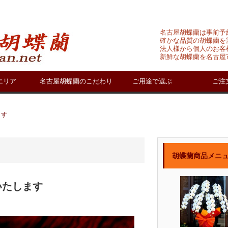
名古屋胡蝶蘭は事前予
確かな品質の胡蝶蘭を
法人様から個人のお客
新鮮な胡蝶蘭を名古屋
エリア
名古屋胡蝶蘭のこだわり
ご用途で選ぶ
ご注
ます
胡蝶蘭商品メニ
いたします