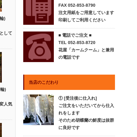
FAX 052-853-8790
注文用紙をご用意しています
輪)
印刷してご利用ください
として
■ 電話でご注文 ■
TEL 052-853-8720
花屋「カームクーム」と兼用
の電話です
当店のこだわり
輪)
① [受注後に仕入れ]
変人気
ご注文をいただいてから仕入
れをします
そのため胡蝶蘭の鮮度は抜群
に良好です