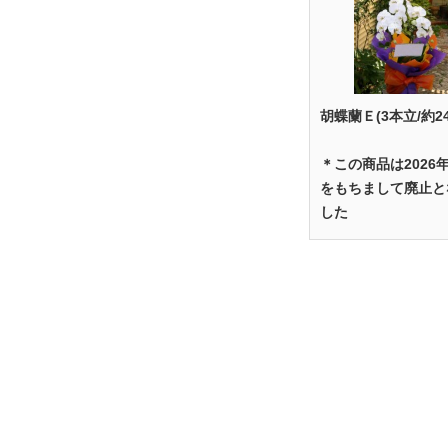
胡蝶蘭Ｅ(3本立/約2
＊この商品は2026
をもちまして廃止と
した