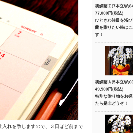
胡蝶蘭Ｚ(7本立/約8
77,000円(税込)
ひときわ注目を浴び
蘭を贈りたい時はこ
す！
胡蝶蘭Ａ(5本立/約6
49,500円(税込)
特別な贈り物をお探
たら是非どうぞ！
仕入れを致しますので、３日ほど前まで