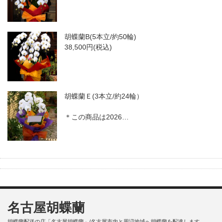
胡蝶蘭B(5本立/約50輪)
38,500円(税込)
胡蝶蘭Ｅ(3本立/約24輪）
＊この商品は2026…
名古屋胡蝶蘭
胡蝶蘭配送の店「名古屋胡蝶蘭」/名古屋市内と周辺地域へ胡蝶蘭を配達します