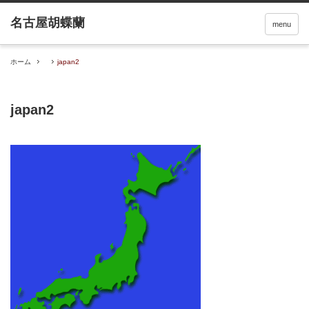
menu
ホーム
japan2
japan2