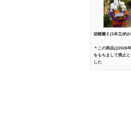
胡蝶蘭Ｅ(3本立/約2
＊この商品は2026
をもちまして廃止と
した