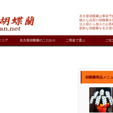
名古屋胡蝶蘭は事前予
確かな品質の胡蝶蘭を
法人様から個人のお客
新鮮な胡蝶蘭を名古屋
エリア
名古屋胡蝶蘭のこだわり
ご用途で選ぶ
ご注
胡蝶蘭商品メニ