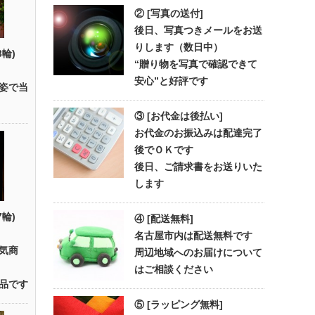
② [写真の送付]
後日、写真つきメールをお送
りします（数日中）
3輪)
“贈り物を写真で確認できて
安心”と好評です
姿で当
③ [お代金は後払い]
お代金のお振込みは配達完了
後でＯＫです
後日、ご請求書をお送りいた
します
7輪)
④ [配送無料]
名古屋市内は配送無料です
気商
周辺地域へのお届けについて
はご相談ください
品です
⑤ [ラッピング無料]