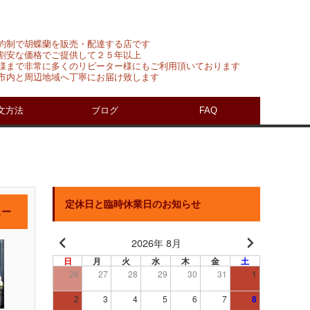
約制で胡蝶蘭を販売・配達する店です
割安な価格でご提供して２５年以上
様まで非常に多くのリピーター様にもご利用頂いております
市内と周辺地域へ丁寧にお届け致します
文方法
ブログ
FAQ
定休日と臨時休業日のお知らせ
ュー
2026年 8月
日
月
火
水
木
金
土
26
27
28
29
30
31
1
2
3
4
5
6
7
8