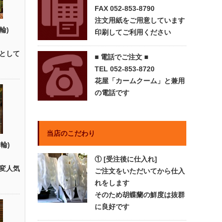
FAX 052-853-8790
注文用紙をご用意しています
輪)
印刷してご利用ください
として
■ 電話でご注文 ■
TEL 052-853-8720
花屋「カームクーム」と兼用
の電話です
当店のこだわり
輪)
① [受注後に仕入れ]
変人気
ご注文をいただいてから仕入
れをします
そのため胡蝶蘭の鮮度は抜群
に良好です