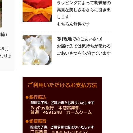
ラッピングによって胡蝶蘭の
高貴な美しさをさらに引き出
します
もちろん無料です
4輪）
⑥ [現地でのごあいさつ]
お届け先では気持ちが伝わる
年３月
ごあいさつを心がけています
なりま