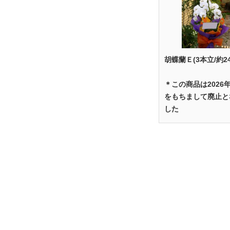
胡蝶蘭Ｅ(3本立/約2
＊この商品は2026
をもちまして廃止と
した