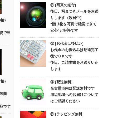
② [写真の送付]
後日、写真つきメールをお送
りします（数日中）
3輪)
“贈り物を写真で確認できて
安心”と好評です
姿で当
③ [お代金は後払い]
お代金のお振込みは配達完了
後でＯＫです
後日、ご請求書をお送りいた
します
7輪)
④ [配送無料]
名古屋市内は配送無料です
気商
周辺地域へのお届けについて
はご相談ください
品です
⑤ [ラッピング無料]