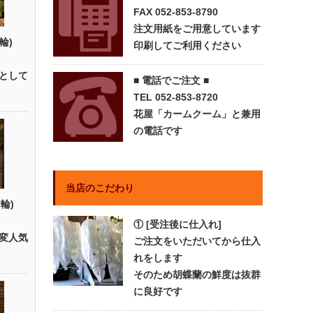
FAX 052-853-8790
注文用紙をご用意しています
輪)
印刷してご利用ください
として
■ 電話でご注文 ■
TEL 052-853-8720
花屋「カームクーム」と兼用
の電話です
当店のこだわり
輪)
① [受注後に仕入れ]
変人気
ご注文をいただいてから仕入
れをします
そのため胡蝶蘭の鮮度は抜群
に良好です