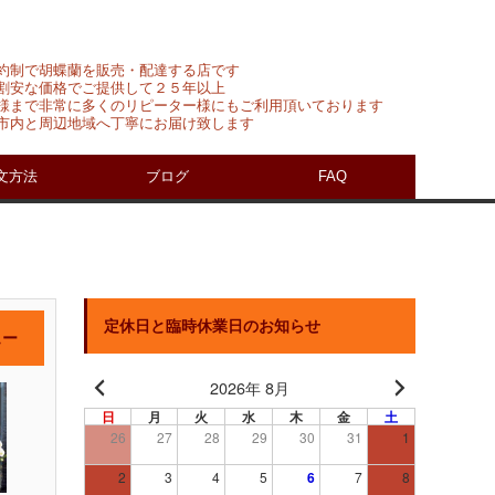
約制で胡蝶蘭を販売・配達する店です
割安な価格でご提供して２５年以上
様まで非常に多くのリピーター様にもご利用頂いております
市内と周辺地域へ丁寧にお届け致します
文方法
ブログ
FAQ
定休日と臨時休業日のお知らせ
ュー
2026年 8月
日
月
火
水
木
金
土
26
27
28
29
30
31
1
2
3
4
5
6
7
8