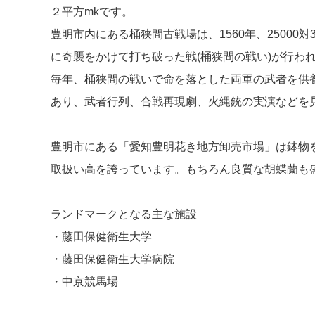
２平方mkです。
豊明市内にある桶狭間古戦場は、1560年、25000
に奇襲をかけて打ち破った戦(桶狭間の戦い)が行わ
毎年、桶狭間の戦いで命を落とした両軍の武者を供
あり、武者行列、合戦再現劇、火縄銃の実演などを
豊明市にある「愛知豊明花き地方卸売市場」は鉢物
取扱い高を誇っています。もちろん良質な胡蝶蘭も
ランドマークとなる主な施設
・藤田保健衛生大学
・藤田保健衛生大学病院
・中京競馬場