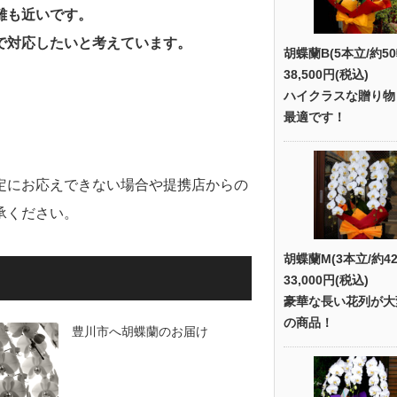
離も近いです。
で対応したいと考えています。
胡蝶蘭B(5本立/約50
38,500円(税込)
ハイクラスな贈り物
最適です！
定にお応えできない場合や提携店からの
承ください。
胡蝶蘭M(3本立/約42
33,000円(税込)
豪華な長い花列が大
の商品！
豊川市へ胡蝶蘭のお届け