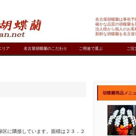
名古屋胡蝶蘭は事前予
確かな品質の胡蝶蘭を
法人様から個人のお客
新鮮な胡蝶蘭を名古屋
エリア
名古屋胡蝶蘭のこだわり
ご用途で選ぶ
ご注
胡蝶蘭商品メニ
緑区に隣接しています。面積は２３．２