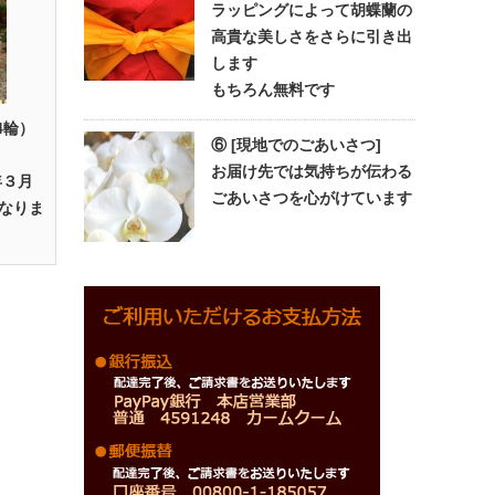
ラッピングによって胡蝶蘭の
高貴な美しさをさらに引き出
します
もちろん無料です
4輪）
⑥ [現地でのごあいさつ]
お届け先では気持ちが伝わる
年３月
ごあいさつを心がけています
なりま