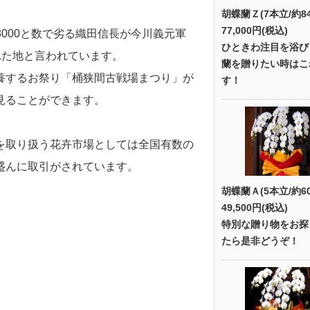
胡蝶蘭Ｚ(7本立/約8
77,000円(税込)
対3000と数で劣る織田信長が今川義元軍
ひときわ注目を浴び
れた地と言われています。
蘭を贈りたい時はこ
養するお祭り「桶狭間古戦場まつり」が
す！
見ることができます。
を取り扱う花卉市場としては全国有数の
盛んに取引がされています。
胡蝶蘭Ａ(5本立/約6
49,500円(税込)
特別な贈り物をお探
たら是非どうぞ！