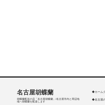
名古屋胡蝶蘭
◆カーム
胡蝶蘭配送の店「名古屋胡蝶蘭」/名古屋市内と周辺地
◆名古屋
域へ胡蝶蘭を配達します