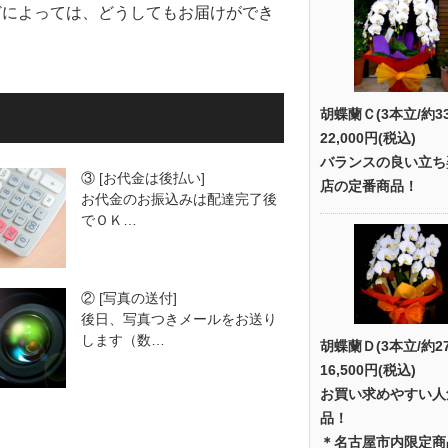
どによっては、どうしてもお届けができ
。
胡蝶蘭Ｃ(3本立/約3
22,000円(税込)
バランスの良い立ち
③ [お代金は後払い]
店の定番商品！
お代金のお振込みは配達完了後
でＯＫ…
② [写真の送付]
後日、写真つきメールをお送り
します（数…
胡蝶蘭Ｄ(3本立/約2
16,500円(税込)
お買い求めやすい人
品！
＊名古屋市内限定商