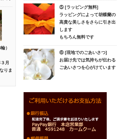
⑤ [ラッピング無料]
ラッピングによって胡蝶蘭の
高貴な美しさをさらに引き出
します
もちろん無料です
4輪）
⑥ [現地でのごあいさつ]
お届け先では気持ちが伝わる
年３月
ごあいさつを心がけています
なりま