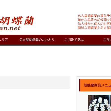
名古屋胡蝶蘭は事前予
確かな品質の胡蝶蘭を
法人様から個人のお客
新鮮な胡蝶蘭を名古屋
エリア
名古屋胡蝶蘭のこだわり
ご用途で選ぶ
ご注
胡蝶蘭商品メニ