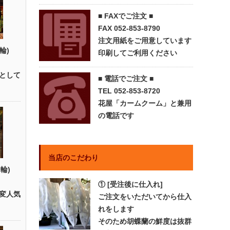
■ FAXでご注文 ■
FAX 052-853-8790
注文用紙をご用意しています
輪)
印刷してご利用ください
として
■ 電話でご注文 ■
TEL 052-853-8720
花屋「カームクーム」と兼用
の電話です
当店のこだわり
輪)
① [受注後に仕入れ]
変人気
ご注文をいただいてから仕入
れをします
そのため胡蝶蘭の鮮度は抜群