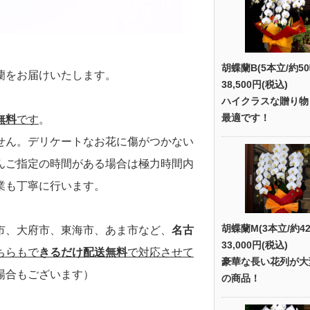
胡蝶蘭B(5本立/約50
蘭をお届けいたします。
38,500円(税込)
ハイクラスな贈り物
最適です！
無料
です
。
せん。デリケートなお花に傷がつかない
んご指定の時間がある場合は極力時間内
業も丁寧に行います。
胡蝶蘭M(3本立/約42
市、大府市、東海市、あま市など、
名古
33,000円(税込)
ちらもで
きるだけ配送無料
で対応させて
豪華な長い花列が大
場合もございます）
の商品！