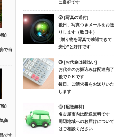
に良好です
② [写真の送付]
後日、写真つきメールをお送
りします（数日中）
3輪)
“贈り物を写真で確認できて
安心”と好評です
姿で当
③ [お代金は後払い]
お代金のお振込みは配達完了
後でＯＫです
後日、ご請求書をお送りいた
します
7輪)
④ [配送無料]
名古屋市内は配送無料です
気商
周辺地域へのお届けについて
はご相談ください
品です