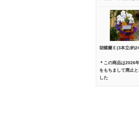
胡蝶蘭Ｅ(3本立/約2
＊この商品は2026
をもちまして廃止と
した