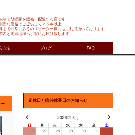
約制で胡蝶蘭を販売・配達する店です
割安な価格でご提供して２５年以上
様まで非常に多くのリピーター様にもご利用頂いております
市内と周辺地域へ丁寧にお届け致します
文方法
ブログ
FAQ
定休日と臨時休業日のお知らせ
ュー
2026年 8月
日
月
火
水
木
金
土
26
27
28
29
30
31
1