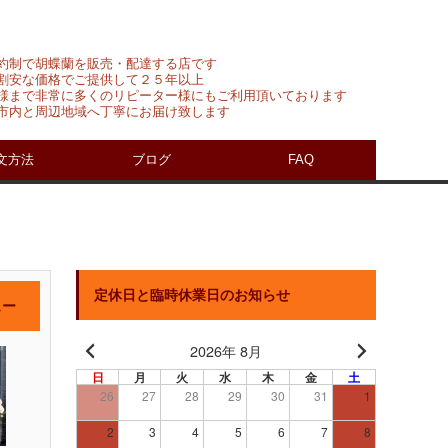
約制で胡蝶蘭を販売・配達する店です
割安な価格でご提供して２５年以上
様まで非常に多くのリピーター様にもご利用頂いております
市内と周辺地域へ丁寧にお届け致します
文方法
ブログ
FAQ
定休日と臨時休業日のお知らせ
ュー
2026年 8月
日
月
火
水
木
金
土
26
27
28
29
30
31
1
2
3
4
5
6
7
8