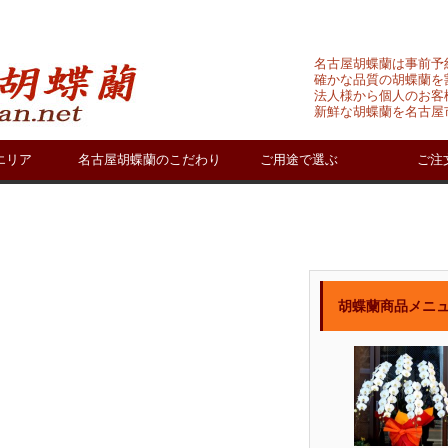
名古屋胡蝶蘭は事前予
確かな品質の胡蝶蘭を
法人様から個人のお客
新鮮な胡蝶蘭を名古屋
エリア
名古屋胡蝶蘭のこだわり
ご用途で選ぶ
ご注
胡蝶蘭商品メニ