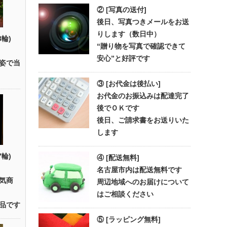
② [写真の送付]
後日、写真つきメールをお送
りします（数日中）
3輪)
“贈り物を写真で確認できて
安心”と好評です
姿で当
③ [お代金は後払い]
お代金のお振込みは配達完了
後でＯＫです
後日、ご請求書をお送りいた
します
7輪)
④ [配送無料]
名古屋市内は配送無料です
気商
周辺地域へのお届けについて
はご相談ください
品です
⑤ [ラッピング無料]