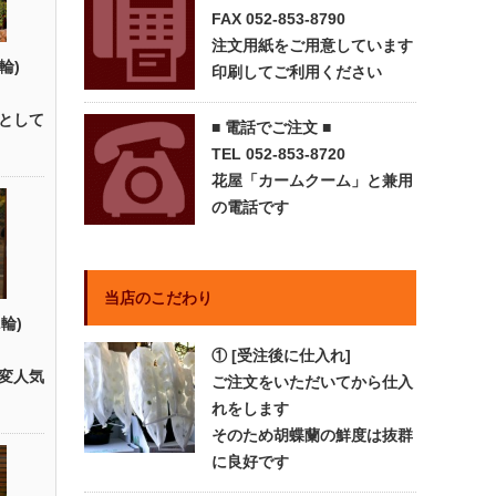
FAX 052-853-8790
注文用紙をご用意しています
輪)
印刷してご利用ください
として
■ 電話でご注文 ■
TEL 052-853-8720
花屋「カームクーム」と兼用
の電話です
当店のこだわり
輪)
① [受注後に仕入れ]
変人気
ご注文をいただいてから仕入
れをします
そのため胡蝶蘭の鮮度は抜群
に良好です