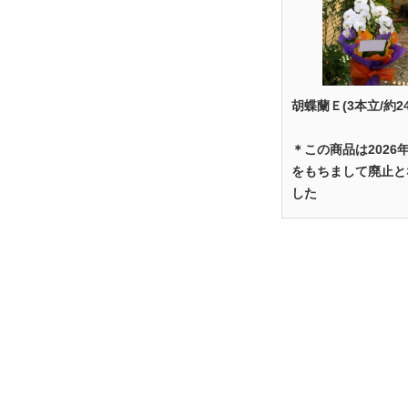
胡蝶蘭Ｅ(3本立/約2
＊この商品は2026
をもちまして廃止と
した