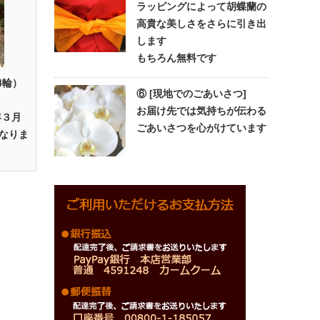
ラッピングによって胡蝶蘭の
高貴な美しさをさらに引き出
します
もちろん無料です
4輪）
⑥ [現地でのごあいさつ]
お届け先では気持ちが伝わる
年３月
ごあいさつを心がけています
なりま