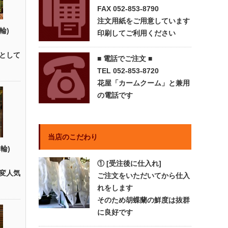
FAX 052-853-8790
注文用紙をご用意しています
輪)
印刷してご利用ください
として
■ 電話でご注文 ■
TEL 052-853-8720
花屋「カームクーム」と兼用
の電話です
当店のこだわり
輪)
① [受注後に仕入れ]
変人気
ご注文をいただいてから仕入
れをします
そのため胡蝶蘭の鮮度は抜群
に良好です