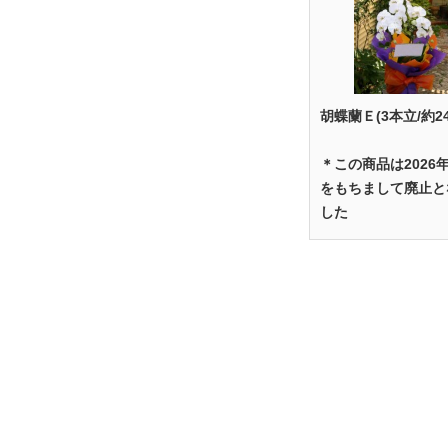
胡蝶蘭Ｅ(3本立/約2
＊この商品は2026
をもちまして廃止と
した