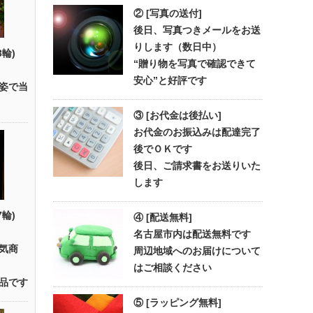
② [写真の送付]
後日、写真つきメールをお送
りします（数日中）
3輪)
“贈り物を写真で確認できて
安心”と好評です
姿で当
③ [お代金は後払い]
お代金のお振込みは配達完了
後でＯＫです
後日、ご請求書をお送りいた
します
7輪)
④ [配送無料]
名古屋市内は配送無料です
気商
周辺地域へのお届けについて
はご相談ください
品です
⑤ [ラッピング無料]