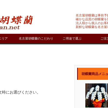
名古屋胡蝶蘭は事前予
確かな品質の胡蝶蘭を
法人様から個人のお客
新鮮な胡蝶蘭を名古屋
エリア
名古屋胡蝶蘭のこだわり
ご用途で選ぶ
ご注
胡蝶蘭商品メニ
文時にお選びください。