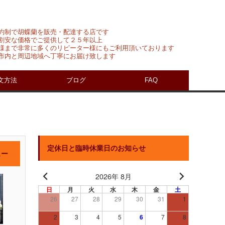
約制で胡蝶蘭を販売・配達する店です
割安な価格でご提供して２５年以上
様まで非常に多くのリピーター様にもご利用頂いております
市内と周辺地域へ丁寧にお届け致します
文方法
ブログ
FAQ
定休日と臨時休業日のお知らせ
ュー
2026年 8月
日
月
火
水
木
金
土
26
27
28
29
30
31
1
2
3
4
5
6
7
8