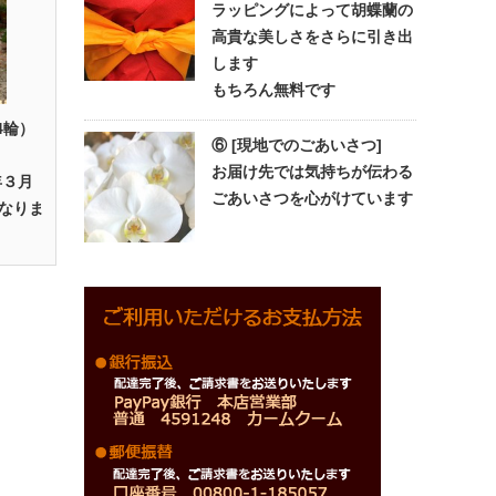
ラッピングによって胡蝶蘭の
高貴な美しさをさらに引き出
します
もちろん無料です
4輪）
⑥ [現地でのごあいさつ]
お届け先では気持ちが伝わる
年３月
ごあいさつを心がけています
なりま