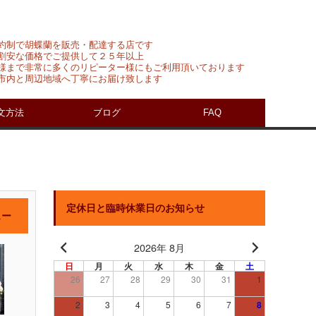
約制で胡蝶蘭を販売・配達する店です
割安な価格でご提供して２５年以上
様まで非常に多くのリピーター様にもご利用頂いております
市内と周辺地域へ丁寧にお届け致します
文方法
ブログ
FAQ
定休日と臨時休業日のお知らせ
ュー
2026年 8月
日
月
火
水
木
金
土
26
27
28
29
30
31
1
2
3
4
5
6
7
8