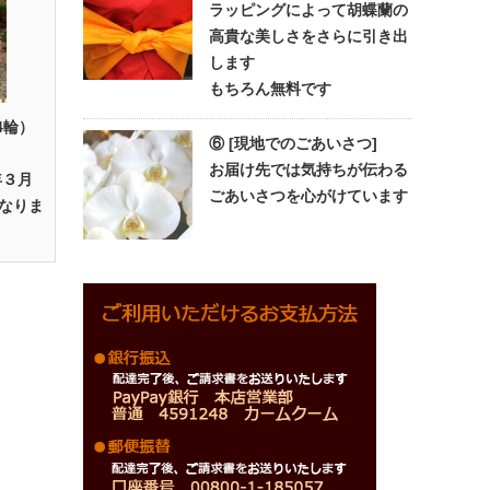
ラッピングによって胡蝶蘭の
高貴な美しさをさらに引き出
します
もちろん無料です
4輪）
⑥ [現地でのごあいさつ]
お届け先では気持ちが伝わる
年３月
ごあいさつを心がけています
なりま