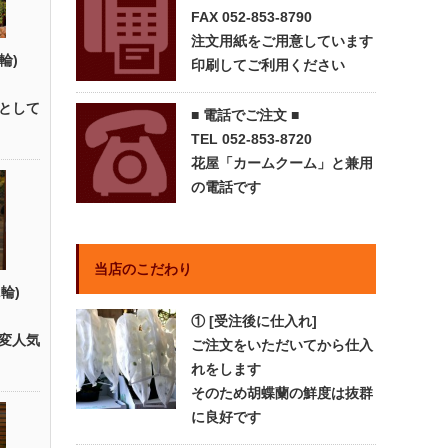
FAX 052-853-8790
注文用紙をご用意しています
輪)
印刷してご利用ください
として
■ 電話でご注文 ■
TEL 052-853-8720
花屋「カームクーム」と兼用
の電話です
当店のこだわり
輪)
① [受注後に仕入れ]
変人気
ご注文をいただいてから仕入
れをします
そのため胡蝶蘭の鮮度は抜群
に良好です