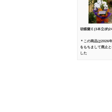
胡蝶蘭Ｅ(3本立/約2
＊この商品は2026
をもちまして廃止と
した