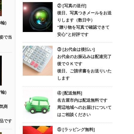
② [写真の送付]
後日、写真つきメールをお送
りします（数日中）
3輪)
“贈り物を写真で確認できて
安心”と好評です
姿で当
③ [お代金は後払い]
お代金のお振込みは配達完了
後でＯＫです
後日、ご請求書をお送りいた
します
7輪)
④ [配送無料]
名古屋市内は配送無料です
気商
周辺地域へのお届けについて
はご相談ください
品です
⑤ [ラッピング無料]